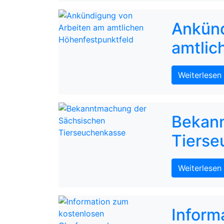
Ankünd
amtlic
Weiterlesen
Bekan
Tierse
Weiterlesen
Inform