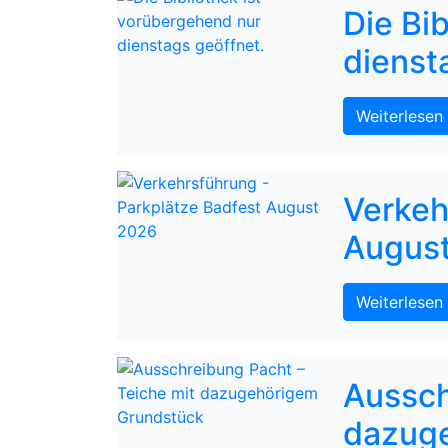
Die Bi
dienst
Weiterlesen
Verkeh
Augus
Weiterlesen
Aussch
dazug