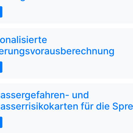
onalisierte
kerungsvorausberechnung
assergefahren- und
sserrisikokarten für die Spr